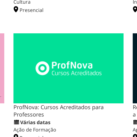
Cultura
I
Presencial
ProfNova: Cursos Acreditados para
R
Professores
a
Várias datas
Ação de Formação
A