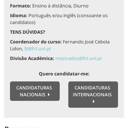
Formato:
Ensino à distância, Diurno
Idioma:
Português e/ou Inglês (consoante os
candidatos)
TENS DÚVIDAS?
Coordenador do curso:
Fernando José Cebola
Lidon,
fjl@fct.unl.pt
Divisão Académica:
mestrados@fct.unl.pt
Quero candidatar-me:
CANDIDATURAS
CANDIDATURAS
NACIONAIS
INTERNACIONAIS