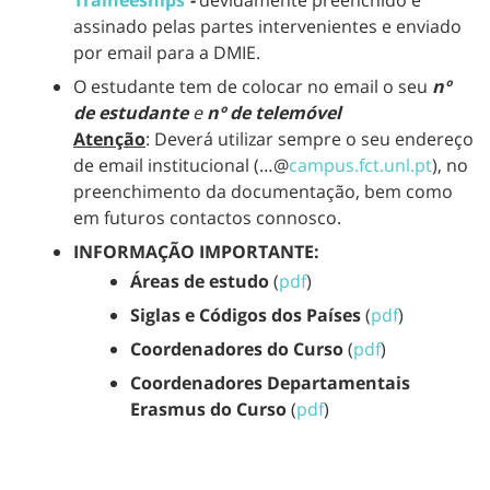
Traineeships
-
devidamente preenchido e
assinado pelas partes intervenientes e enviado
por email para a DMIE.
O estudante tem de colocar no email o seu
nº
de estudante
e
nº de telemóvel
Atenção
: Deverá utilizar sempre o seu endereço
de email institucional (…@
campus.fct.unl.pt
), no
preenchimento da documentação, bem como
em futuros contactos connosco.
INFORMAÇÃO IMPORTANTE:
Áreas de estudo
(
pdf
)
Siglas e Códigos dos Países
(
pdf
)
Coordenadores do Curso
(
pdf
)
Coordenadores Departamentais
Erasmus do Curso
(
pdf
)