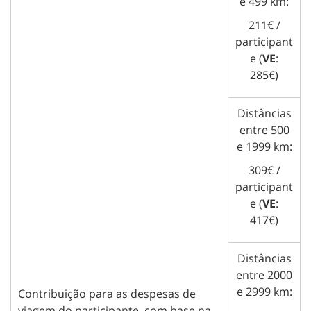
e 499 km:
211€ /
participant
e (
VE
:
285€)
Distâncias
entre 500
e 1999 km:
309€ /
participant
e (
VE
:
417€)
Distâncias
entre 2000
e 2999 km:
Contribuição para as despesas de
viagem do participante, com base na