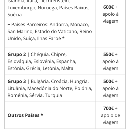
Islândia, Itália, Liechtenstein,
600€
+
Luxemburgo, Noruega, Países Baixos,
apoio à
Suécia
viagem
+ Países Parceiros: Andorra, Mónaco,
San Marino, Estado do Vaticano, Reino
Unido, Suíça, Ilhas Faroé *
Grupo 2 |
Chéquia, Chipre,
550€
+
Eslováquia, Eslovénia, Espanha,
apoio à
Estónia, Grécia, Letónia, Malta
viagem
Grupo 3 |
Bulgária, Croácia, Hungria,
500€
+
Lituânia, Macedónia do Norte, Polónia,
apoio à
Roménia, Sérvia, Turquia
viagem
700€
+
Outros Países *
apoio de
viagem