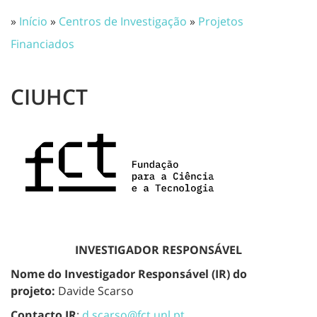
»
Início
»
Centros de Investigação
»
Projetos
Financiados
CIUHCT
INVESTIGADOR RESPONSÁVEL
Nome do Investigador Responsável (IR) do
projeto:
Davide Scarso
Contacto IR
:
d.scarso@fct.unl.pt