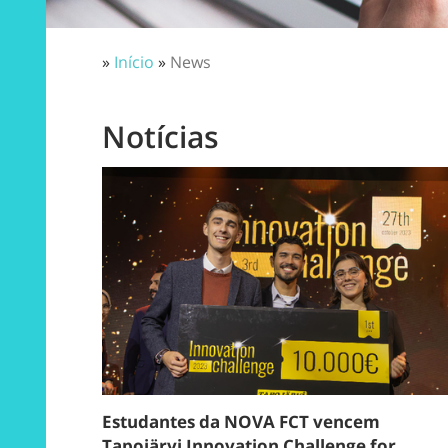
»
Início
»
News
Notícias
Estudantes da NOVA FCT vencem
Tapojärvi Innovation Challenge for