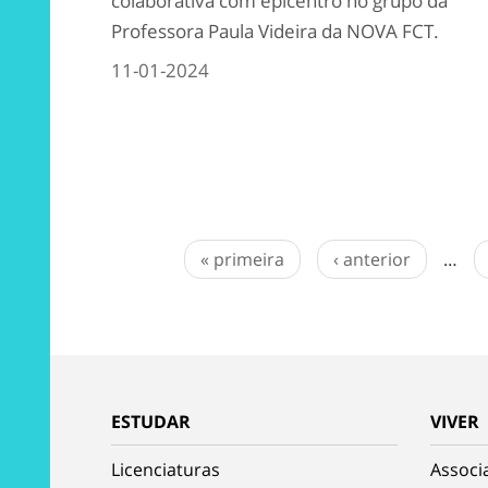
colaborativa com epicentro no grupo da
Professora Paula Videira da NOVA FCT.
11-01-2024
« primeira
‹ anterior
…
ESTUDAR
VIVER
Licenciaturas
Associ