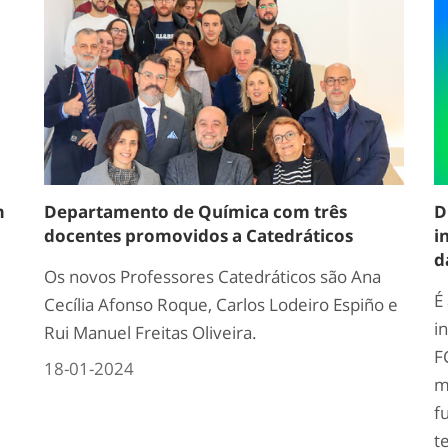
m
Departamento de Química com três
D
docentes promovidos a Catedráticos
i
d
Os novos Professores Catedráticos são Ana
É
Cecília Afonso Roque, Carlos Lodeiro Espiño e
i
Rui Manuel Freitas Oliveira.
F
18-01-2024
m
f
t