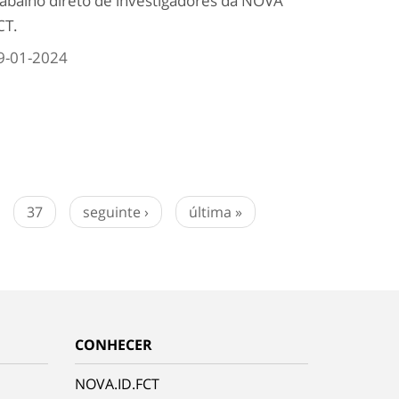
rabalho direto de investigadores da NOVA
CT.
9-01-2024
37
seguinte ›
última »
CONHECER
NOVA.ID.FCT