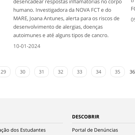
t
desencadear respostas inflamatórias no corpo
F
humano. Investigadora da NOVA FCT e do
MARE, Joana Antunes, alerta para os riscos de
0
desenvolvimento de alergias, doenças
autoimunes e até alguns tipos de cancro.
10-01-2024
29
30
31
32
33
34
35
36
DESCOBRIR
ação dos Estudantes
Portal de Denúncias