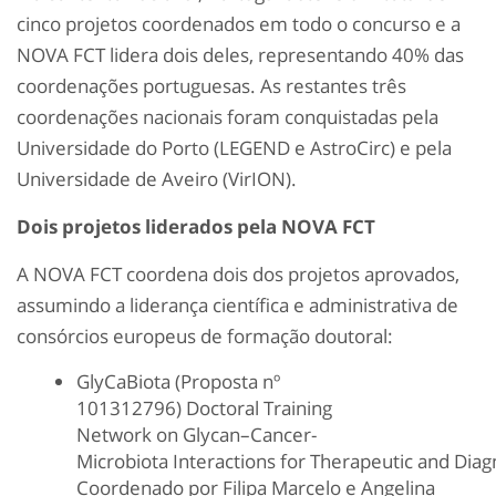
cinco projetos coordenados em todo o concurso e a
NOVA FCT lidera dois deles, representando 40% das
coordenações portuguesas. As restantes três
coordenações nacionais foram conquistadas pela
Universidade do Porto (LEGEND e
AstroCirc
) e pela
Universidade de Aveiro (
VirION
).
Dois projetos liderados pela NOVA FCT
A NOVA FCT coordena dois dos projetos aprovados,
assumindo a liderança científica e administrativa de
consórcios europeus de formação doutoral:
GlyCaBiota
(Proposta nº
101312796)
Doctoral
Training
Network
on
Glycan
–
Cancer-
Microbiota
Interactions
for
Therapeutic
and
Diag
Coordenado por Filipa Marcelo e Angelina