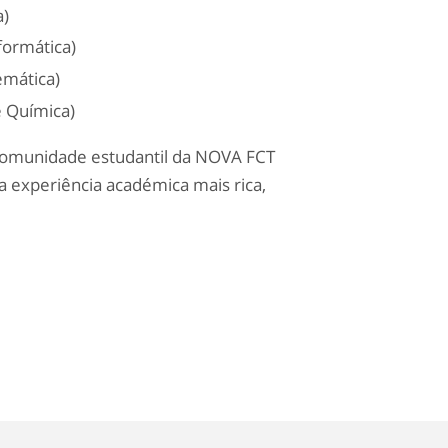
a)
formática)
mática)
e Química)
 comunidade estudantil da NOVA FCT
a experiência académica mais rica,