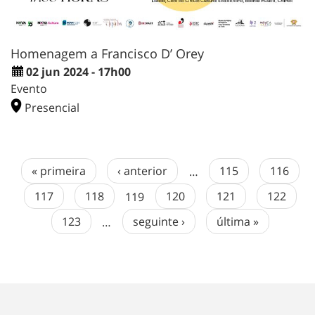
Homenagem a Francisco D’ Orey
02 jun 2024 - 17h00
Evento
Presencial
« primeira
‹ anterior
…
115
116
117
118
119
120
121
122
123
…
seguinte ›
última »