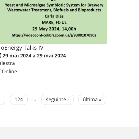
ioEnergy Talks IV
29 mai 2024 a 29 mai 2024
alestra
Online
3
124
…
seguinte ›
última »