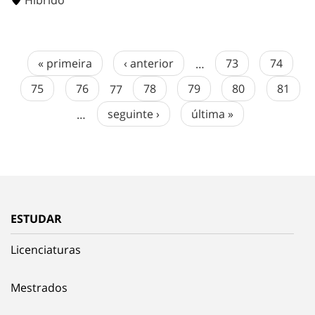
Híbrido
« primeira
‹ anterior
…
73
74
75
76
77
78
79
80
81
…
seguinte ›
última »
ESTUDAR
Licenciaturas
Mestrados