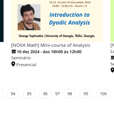
[NOVA Math] Mini-course of Analysis
[
L
10 dez 2024 - das 10h00 às 12h00
Seminário
S
Presencial
94
95
96
97
98
99
100