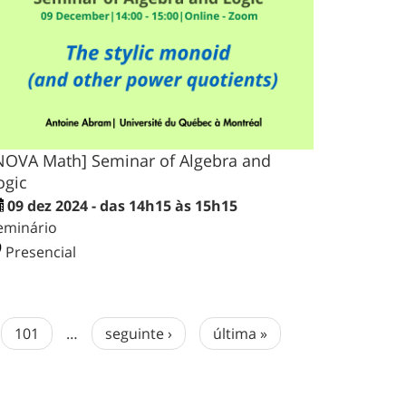
NOVA Math] Seminar of Algebra and
ogic
09 dez 2024 - das 14h15 às 15h15
eminário
Presencial
101
…
seguinte ›
última »