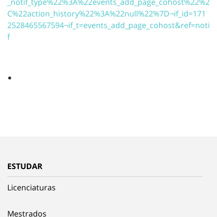
_notif_type%22%3A%22events_add_page_cohost%22%2
C%22action_history%22%3A%22null%22%7D¬if_id=171
2528465567594¬if_t=events_add_page_cohost&ref=noti
f
ESTUDAR
Licenciaturas
Mestrados