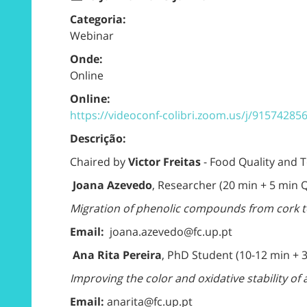
Categoria:
Webinar
Onde:
Online
Online:
https://videoconf-colibri.zoom.us/j/91574285
Descrição:
Chaired by
Victor Freitas
- Food Quality and
Joana Azevedo
, Researcher (20 min + 5 min
Migration of phenolic compounds from cork to
Email:
joana.azevedo@fc.up.pt
Ana Rita Pereira
, PhD Student (10-12 min +
Improving the color and oxidative stability 
Email:
anarita@fc.up.pt