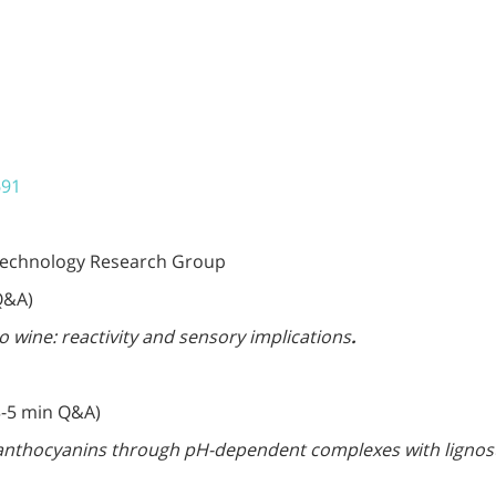
691
 Technology Research Group
 Q&A)
 wine: reactivity and sensory implications
.
 3-5 min Q&A)
of anthocyanins through pH-dependent complexes with lignos