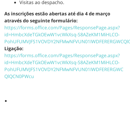
Visitas ao despacho.
As inscrições estão abertas até dia 4 de março
através do seguinte formulário:
https://forms.office.com/Pages/ResponsePage.aspx?
id=HmbcXdeTGkOEwW1vcWkXsq-S8AZeKM1MiHLCO-
PohUFUMVJFS1VOVDY2NFMwNFVUN01IWDFERERGWCQl
Ligação:
https://forms.office.com/Pages/ResponsePage.aspx?
id=HmbcXdeTGkOEwW1vcWkXsq-S8AZeKM1MiHLCO-
PohUFUMVJFS1VOVDY2NFMwNFVUN01IWDFERERGWC
QlQCN0PWcu