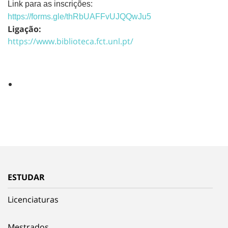
Link para as inscrições:
https://forms.gle/
thRbUAFFvUJQQwJu5
Ligação:
https://www.biblioteca.fct.unl.pt/
ESTUDAR
Licenciaturas
Mestrados