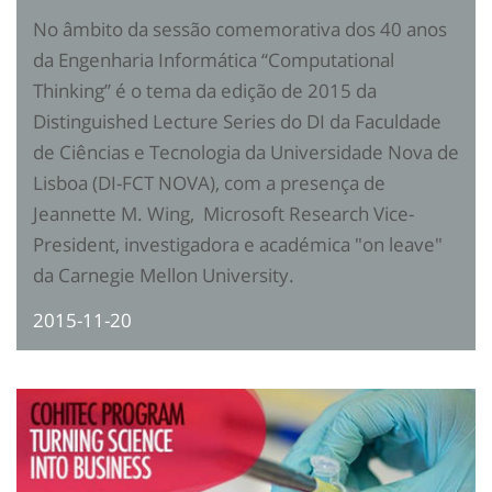
No âmbito da sessão comemorativa dos 40 anos
da Engenharia Informática ‘‘Computational
Thinking’’ é o tema da edição de 2015 da
Distinguished Lecture Series do DI da Faculdade
de Ciências e Tecnologia da Universidade Nova de
Lisboa (DI-FCT NOVA), com a presença de
Jeannette M. Wing, Microsoft Research Vice-
President, investigadora e académica "on leave"
da Carnegie Mellon University.
2015-11-20