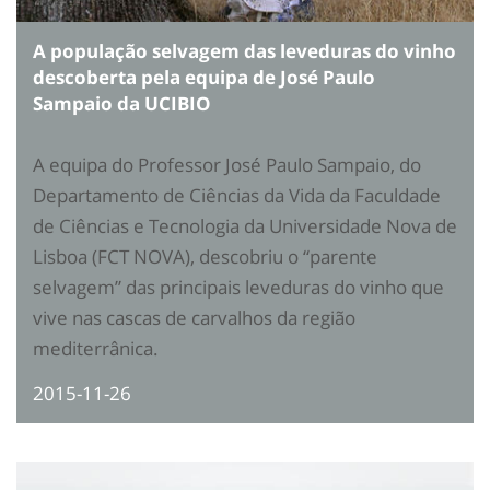
A população selvagem das leveduras do vinho
descoberta pela equipa de José Paulo
Sampaio da UCIBIO
A equipa do Professor José Paulo Sampaio, do
Departamento de Ciências da Vida da Faculdade
de Ciências e Tecnologia da Universidade Nova de
Lisboa (FCT NOVA), descobriu o “parente
selvagem” das principais leveduras do vinho que
vive nas cascas de carvalhos da região
mediterrânica.
2015-11-26