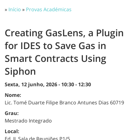
»
Início
»
Provas Académicas
Creating GasLens, a Plugin
for IDES to Save Gas in
Smart Contracts Using
Siphon
Sexta, 12 junho, 2026 -
10:30
-
12:30
Nome:
Lic. Tomé Duarte Filipe Branco Antunes Dias 60719
Grau:
Mestrado Integrado
Local:
Ed. II, Sala de Reuniões P1/5