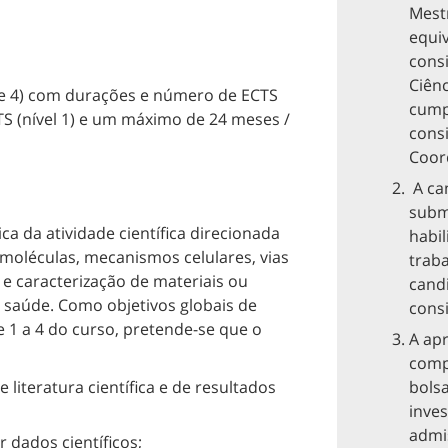
Mestr
equi
cons
Ciên
3 e 4) com durações e número de ECTS
cump
TS (nível 1) e um máximo de 24 meses /
cons
Coor
A ca
submi
a da atividade científica direcionada
habil
moléculas, mecanismos celulares, vias
trab
 caracterização de materiais ou
cand
a saúde. Como objetivos globais de
consi
 1 a 4 do curso, pretende-se que o
A ap
comp
 literatura científica e de resultados
bolsa
inves
admi
 dados científicos;