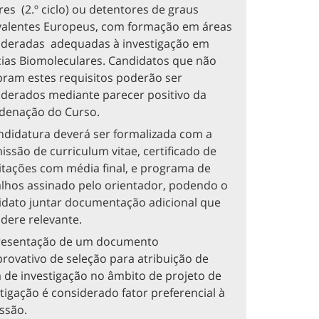
es (2.º ciclo) ou detentores de graus
valentes Europeus, com formação em áreas
ideradas adequadas à investigação em
cias Biomoleculares. Candidatos que não
ram estes requisitos poderão ser
iderados mediante parecer positivo da
denação do Curso.
ndidatura deverá ser formalizada com a
ssão de curriculum vitae, certificado de
itações com média final, e programa de
alhos assinado pelo orientador, podendo o
idato juntar documentação adicional que
dere relevante.
resentação de um documento
rovativo de seleção para atribuição de
 de investigação no âmbito de projeto de
tigação é considerado fator preferencial à
ssão.