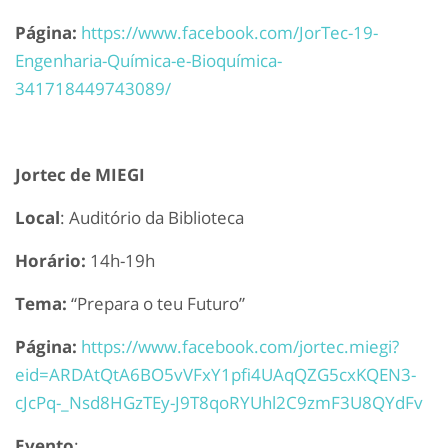
Página:
https://www.facebook.com/JorTec-19-
Engenharia-Química-e-Bioquímica-
341718449743089/
Jortec de MIEGI
Local
: Auditório da Biblioteca
Horário:
14h-19h
Tema:
“Prepara o teu Futuro”
Página:
https://www.facebook.com/jortec.miegi?
eid=ARDAtQtA6BO5vVFxY1pfi4UAqQZG5cxKQEN3-
cJcPq-_Nsd8HGzTEy-J9T8qoRYUhl2C9zmF3U8QYdFv
Evento
: