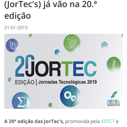
(JorTec’s) já vão na 20.ª
edição
21-01-2019
A 20ª edição das JorTec’s,
promovida pela
AEFCT
e