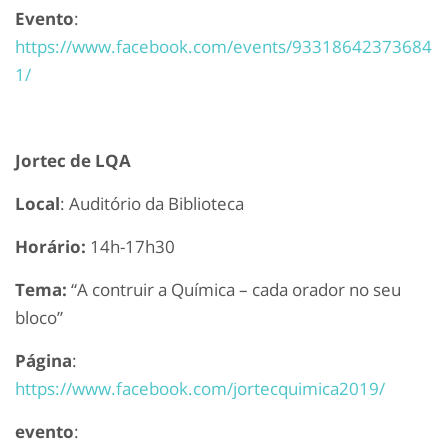
Evento
:
https://www.facebook.com/events/93318642373684
1/
Jortec de LQA
Local
: Auditório da Biblioteca
Horário:
14h-17h30
Tema:
“A contruir a Química – cada orador no seu
bloco”
Página
:
https://www.facebook.com/jortecquimica2019/
evento
: