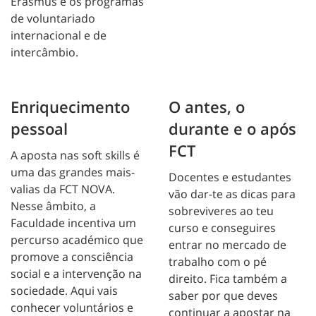
Erasmus e os programas
de voluntariado
internacional e de
intercâmbio.
Enriquecimento
O antes, o
pessoal
durante e o após
FCT
A aposta nas soft skills é
uma das grandes mais-
Docentes e estudantes
valias da FCT NOVA.
vão dar-te as dicas para
Nesse âmbito, a
sobreviveres ao teu
Faculdade incentiva um
curso e conseguires
percurso académico que
entrar no mercado de
promove a consciência
trabalho com o pé
social e a intervenção na
direito. Fica também a
sociedade. Aqui vais
saber por que deves
conhecer voluntários e
continuar a apostar na