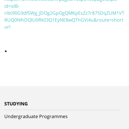
id=olB-
ribt90G9dfSWg_JDOg2GpOgQMKpEsZz7r875DqZUM1VT
RUQ0NlhDQlU0Rk03Q1EyNE8wQThGVi4u&route=short
url
STUDYING
Undergraduate Programmes