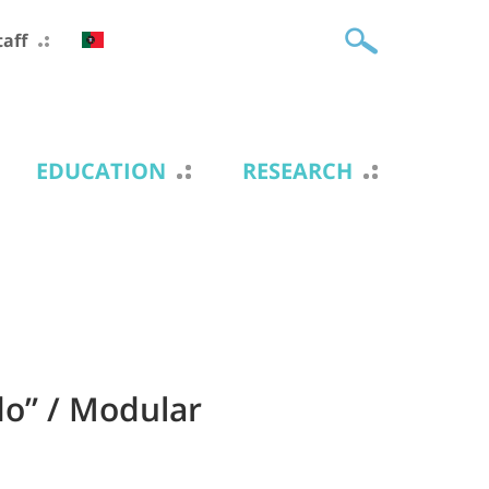
taff
EDUCATION
RESEARCH
ado” / Modular