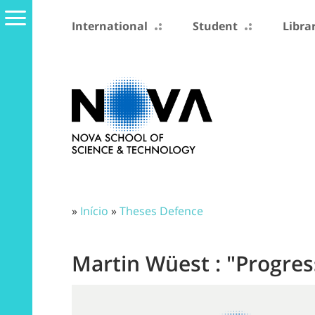
International
Student
Libra
»
Início
»
Theses Defence
Martin Wüest : "Progre