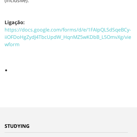
(inclusive).
Ligação:
https://docs.google.com/forms/d/e/1FAIpQLSdSqeBCy-
iiOFDoHgZydJ4TbcUpdW_HqnMZ5wKDbB_L5OmvXg/vie
wform
STUDYING