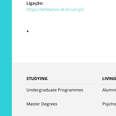
Ligação:
https://lei50anos.di.fct.unl.pt/
STUDYING
LIVIN
Undergraduate Programmes
Alumni
Master Degrees
Psycho