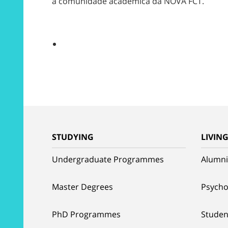
a comunidade académica da NOVA FCT.
STUDYING
LIVIN
Undergraduate Programmes
Alumni
Master Degrees
Psycho
PhD Programmes
Studen