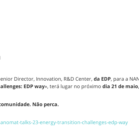
N
Senior Director, Innovation, R&D Center,
da EDP
, para a NA
hallenges: EDP way
», terá lugar no próximo
dia 21 de maio
comunidade. Não perca.
nanomat-talks-23-energy-transition-challenges-edp-way