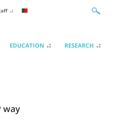
taff
EDUCATION
RESEARCH
P way