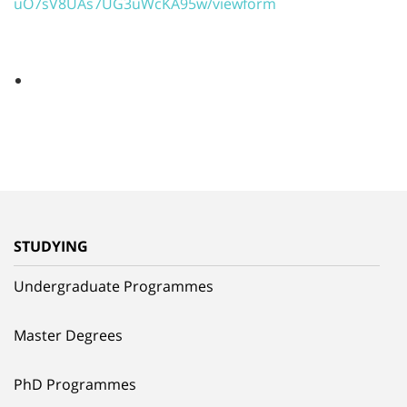
uO7sV8UAs7UG3uWcKA95w/viewform
STUDYING
Undergraduate Programmes
Master Degrees
PhD Programmes