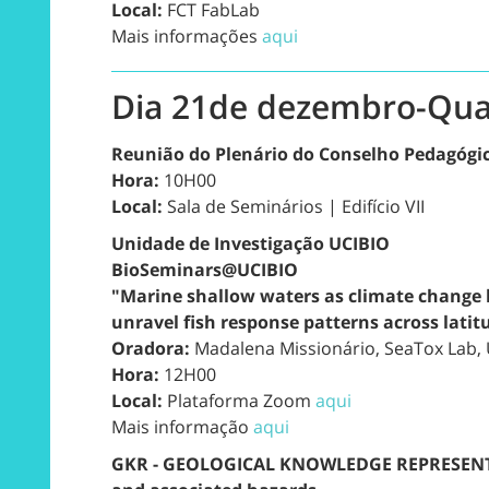
Local:
FCT FabLab
Mais informações
aqui
Dia 21de dezembro-Qua
Reunião do Plenário do Conselho Pedagógi
Hora:
10H00
Local:
Sala de Seminários | Edifício VII
Unidade de Investigação UCIBIO
BioSeminars@UCIBIO
"Marine shallow waters as climate change 
unravel fish response patterns across lati
Oradora:
Madalena Missionário, SeaTox Lab, 
Hora:
12H00
Local:
Plataforma Zoom
aqui
Mais informação
aqui
GKR - GEOLOGICAL KNOWLEDGE REPRESENTAT