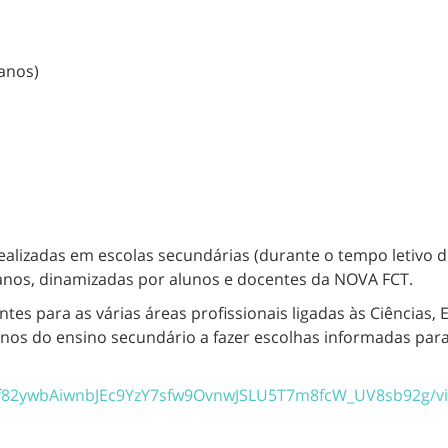
 anos)
ealizadas
em escolas secundárias (
durante o tempo letivo
 anos
, dinamizadas por alunos e docentes da NOVA FCT.
ntes
para as várias áreas profissionais ligadas
às
Ciências, 
nos do ensino secundário a fazer escolhas informadas para
LSf82ywbAiwnbJEc9YzY7sfw9OvnwJSLU5T7m8fcW_UV8sb92g/v