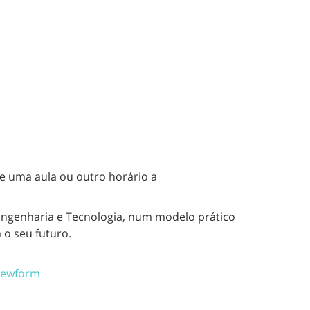
 de uma
aula
ou outro horário a
Engenharia e Tecnologia
,
num modelo prático
 o seu futuro.
iewform