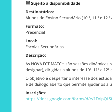
Sujeito a disponibilidade
Destinatários:
Alunos do Ensino Secundário (10.º, 11.º e 12.º
Formato:
Presencial
Local:
Escolas Secundárias
Descrição:
As
NOVA FCT MATCH
são sessões dinâmicas
r
designar)
,
dirigidas a
alunos de
10º. 11º e 12º
O objetivo
é
despertar o interesse d
os estuda
e de diálogo aberto que permite
ajuda
r
os alu
Inscrições:
https://docs.google.com/forms/d/e/1FAIpQ