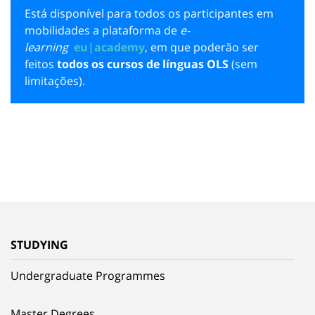
E
stá disponível para todos os participantes em
mobilidades a plataforma de
e-
learning
eu|academy
, em que poderão ser
feitos
todos os cursos de línguas OLS
(sem
limitações).
STUDYING
Undergraduate Programmes
Master Degrees