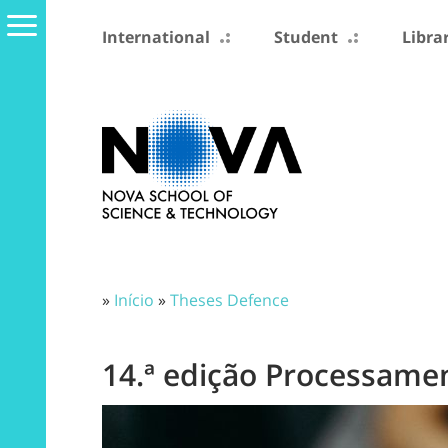
International
Student
Libra
»
Início
»
Theses Defence
14.ª edição Processamen