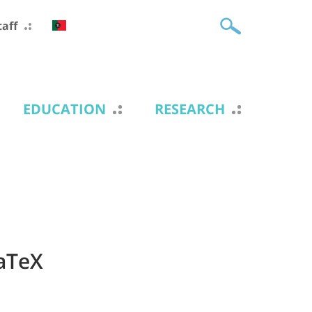
taff
EDUCATION
RESEARCH
LaTeX