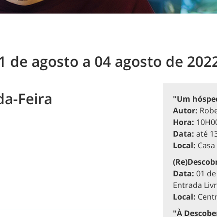
de agosto a 04 agosto de 202
da-Feira
"Um hósped
Autor:
Robe
Hora:
10H00
Data:
até 1
Local:
Casa A
(Re)Descobr
Data:
01 de
Entrada Liv
Local:
Centr
"À Descober