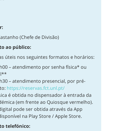
r:
Castanho (Chefe de Divisão)
o ao público:
as úteis nos seguintes formatos e horários:
h00 – atendimento por senha física* ou
l**
h30 – atendimento presencial, por pré-
to:
https://reservas.fct.unl.pt/
sica é obtida no dispensador à entrada da
démica (em frente ao Quiosque vermelho).
igital pode ser obtida através da App
sponível na Play Store / Apple Store.
o telefónico: