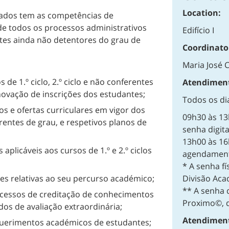
Location:
rados
tem as competências de
 todos os processos administrativos
Edifício I
tes ainda não detentores do grau de
Coordinato
Maria José 
 de 1.º ciclo, 2.º ciclo e não conferentes
Atendiment
novação de inscrições dos estudantes;
Todos os di
s e ofertas curriculares em vigor dos
09h30 às 13
ferentes de grau, e respetivos planos de
senha digita
13h00 às 16
plicáveis aos cursos de 1.º e 2.º ciclos
agendamen
* A senha fí
Divisão Aca
es relativas ao seu percurso académico;
** A senha d
ocessos de creditação de conhecimentos
Proximo©, di
os de avaliação extraordinária;
Atendiment
querimentos académicos de estudantes;