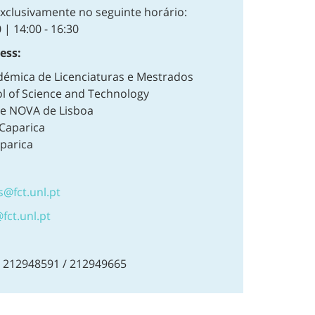
exclusivamente no seguinte horário:
 | 14:00 - 16:30
ess:
démica de Licenciaturas e Mestrados
 of Science and Technology
e NOVA de Lisboa
Caparica
parica
s@fct.unl.pt
ct.unl.pt
 212948591 / 212949665