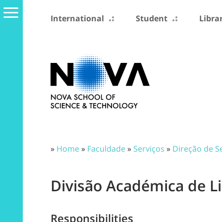
International
Student
Libra
»
Home
»
Faculdade
»
Serviços
»
Direção de S
Divisão Académica de L
Responsibilities