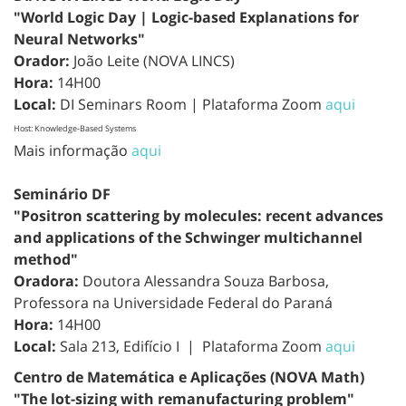
"World Logic Day | Logic-based Explanations for
Neural Networks"
Orador:
João Leite (NOVA LINCS)
Hora:
14H00
Local:
DI Seminars Room | Plataforma Zoom
aqui
Host: Knowledge-Based Systems
Mais informação
aqui
Seminário DF
"Positron scattering by molecules: recent advances
and applications of the Schwinger multichannel
method"
Oradora:
Doutora Alessandra Souza Barbosa,
Professora na Universidade Federal do Paraná
Hora:
14H00
Local:
Sala 213, Edifício I | Plataforma Zoom
aqui
Centro de Matemática e Aplicações (NOVA Math)
"The lot-sizing with remanufacturing problem"