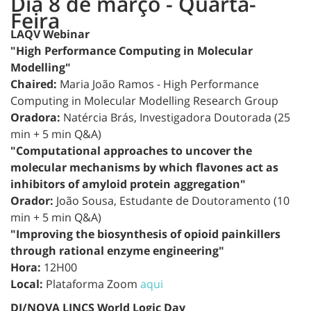
Dia 8 de março - Quarta-
Feira
LAQV Webinar
"High Performance Computing in Molecular
Modelling"
Chaired:
Maria João Ramos - High Performance
Computing in Molecular Modelling Research Group
Oradora:
Natércia Brás, Investigadora Doutorada (25
min + 5 min Q&A)
"Computational approaches to uncover the
molecular mechanisms by which flavones act as
inhibitors of amyloid protein aggregation"
Orador:
João Sousa, Estudante de Doutoramento (10
min + 5 min Q&A)
"Improving the biosynthesis of opioid painkillers
through rational enzyme engineering"
Hora:
12H00
Local:
Plataforma Zoom
aqui
DI/NOVA LINCS World Logic Day