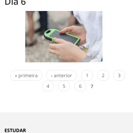
Dia 6
« primeira
‹ anterior
1
2
3
4
5
6
7
ESTUDAR