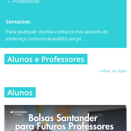
Professores
Contactos:
Para qualquer dúvida contacte-nos através do
endereço
comunicacao@fct.unl.pt
Alunos e Professores
voltar ao topo
Alunos