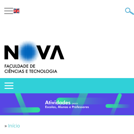
»
Início