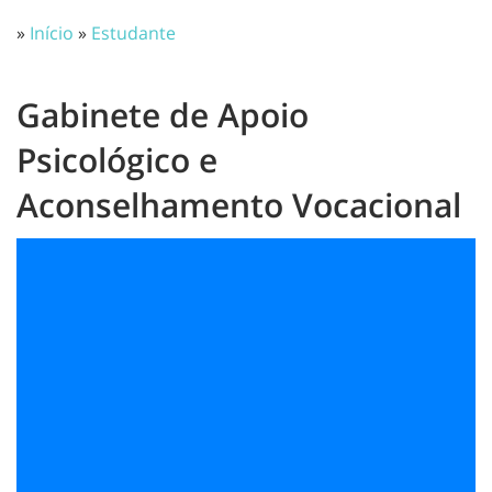
»
Início
»
Estudante
Gabinete de Apoio
Psicológico e
Aconselhamento Vocacional
O GAPAV desenvolve atividades de promoção da saúde
mental e bem-estar, prevenção e intervenção junto
dos estudantes, através de acompanhamento
individual ou grupal, envolvendo a dinamização de
ações psicoeducativas, workshops e iniciativas de
sensibilização, contribuindo para o desenvolvimento
pessoal, académico e social dos estudantes.
A sessão de triagem pode ser o primeiro contacto com
o GAPAV. Esta sessão tem como objetivo compreender
as necessidades do estudante, avaliar a sua situação