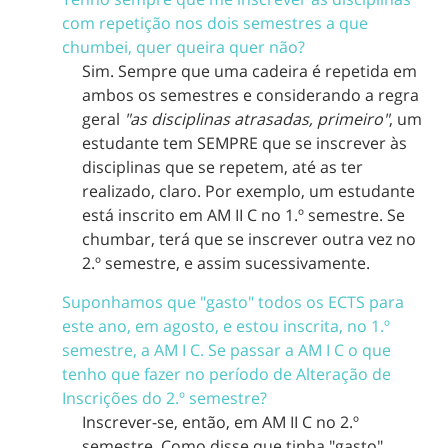
com repetição nos dois semestres a que
chumbei, quer queira quer não?
Sim. Sempre que uma cadeira é repetida em
ambos os semestres e considerando a regra
geral
"as disciplinas atrasadas, primeiro"
, um
estudante tem SEMPRE que se inscrever às
disciplinas que se repetem, até as ter
realizado, claro. Por exemplo, um estudante
está inscrito em AM II C no 1.º semestre. Se
chumbar, terá que se inscrever outra vez no
2.º semestre, e assim sucessivamente.
Suponhamos que "gasto" todos os ECTS para
este ano, em agosto, e estou inscrita, no 1.º
semestre, a AM I C. Se passar a AM I C o que
tenho que fazer no período de Alteração de
Inscrições do 2.º semestre?
Inscrever-se, então, em AM II C no 2.º
semestre. Como disse que tinha "gasto"