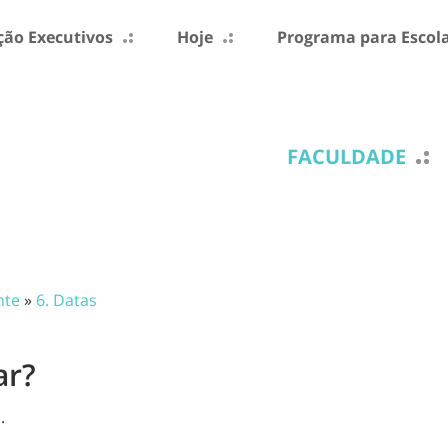
ão Executivos
Hoje
Programa para Escol
FACULDADE
nte
»
6. Datas
ar?
s
.