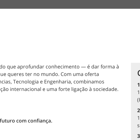
do que aprofundar conhecimento — é dar forma à
o que queres ter no mundo. Com uma oferta
ências, Tecnologia e Engenharia, combinamos
1
ão internacional e uma forte ligação à sociedade.
1
(
2
1
 futuro com confiança.
3