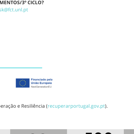
MENTOS/3º CICLO?
sk@fct.unl.pt
ração e Resiliência (
recuperarportugal.gov.pt
).