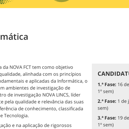
mática
a da NOVA FCT tem como objetivo
CANDIDATU
qualidade, alinhada com os princípios
damentais e aplicadas da Informática, o
1.ª Fase:
16 de
m ambientes de investigação de
1º sem)
tro de investigação NOVA LINCS, líder
2.ª Fase:
1 de 
e pela qualidade e relevância das suas
sem)
sferência de conhecimento, classificada
e Tecnologia.
3.ª Fase:
19 de
1º sem)
gação e na aplicação de rigorosos