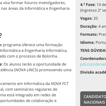
 visa formar futuros investigadores,
4.ª Fase:
14 de
o nas áreas da Informática e Engenharia
(Ingresso 2º s
Vagas:
20
Duração:
4 an
?
Formato:
Pres
Idioma:
Portu
ste programa oferece uma formação
 Informática e Engenharia Informática,
TENS DÚVIDA
hado com o processo de Bolonha.
Coordenadora
e
: Os alunos terão a oportunidade de
pdi.coordenad
excelência (NOVA LINCS) promovendo uma
Divisão acad
oramento em Informática da NOVA FCT
al, com seminários regulares de
rama está integrado em redes de
CANDIDAT
oportunidades de colaboração e
NACIONAIS