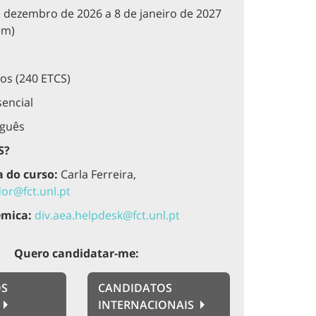
 dezembro de 2026 a 8 de janeiro de 2027
em)
os (240 ETCS)
encial
guês
S?
 do curso:
Carla Ferreira,
or@fct.unl.pt
émica:
div.aea.helpdesk@fct.unl.pt
Quero candidatar-me:
OS
CANDIDATOS
INTERNACIONAIS