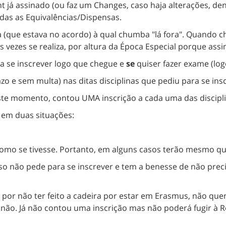
t já assinado (ou faz um Changes, caso haja alterações, d
adas as Equivalências/Dispensas.
 (que estava no acordo) à qual chumba "lá fora". Quando c
 vezes se realiza, por altura da Época Especial porque as
ara se inscrever logo que chegue e
se
quiser fazer exame (log
zo e sem multa) nas ditas disciplinas que pediu para se ins
 momento, contou UMA inscrição a cada uma das disciplin
 em duas situações:
 como se tivesse. Portanto, em alguns casos terão mesmo q
o não pede para se inscrever e tem a benesse de não precis
por não ter feito a cadeira por estar em Erasmus, não quer
 não. Já não contou uma inscrição mas não poderá fugir à R