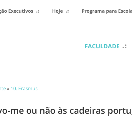
ão Executivos
Hoje
Programa para Escol
FACULDADE
nte
»
10. Erasmus
vo-me ou não às cadeiras port