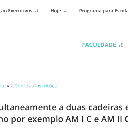
ão Executivos
Hoje
Programa para Escol
FACULDADE
nte
»
2. Sobre as Inscrições
multaneamente a duas cadeiras
mo por exemplo AM I C e AM II 