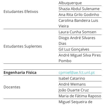
Albuquerque
Shazia Abdul Sulename
Estudantes Efetivos
Ana Rita Grilo Godinho
Carolina Bandeira Luis
Vieira
Laura Cunha Somsen
Diogo André Silvares
Dias
Estudantes Suplentes
Gil Luz Gonçalves
André Miguel Silva Pires
Pombo
Engenharia Física
cpmief@ae.fct.unl.pt
Isabel Catarino
André Wemans
Docentes
João Duarte Cruz
Maria de Fátima Raposo
Miguel Sequeira de