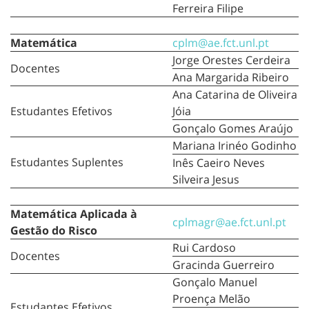
Ferreira Filipe
Matemática
cplm@ae.fct.unl.pt
Jorge Orestes Cerdeira
Docentes
Ana Margarida Ribeiro
Ana Catarina de Oliveira
Estudantes Efetivos
Jóia
Gonçalo Gomes Araújo
Mariana Irinéo Godinho
Estudantes Suplentes
Inês Caeiro Neves
Silveira Jesus
Matemática
Aplicada à
cplmagr@ae.fct.unl.pt
Gestão do Risco
Rui Cardoso
Docentes
Gracinda Guerreiro
Gonçalo Manuel
Proença Melão
Estudantes Efetivos