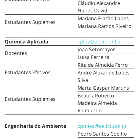
Cláudio Alexandre
Nunes David
Mariana Frazão Lopes
Estudantes Suplentes
Mariana Ramos Riveiro
Química Aplicada
cplqa@ae.fct.unl.pt
João Sotomayor
Docentes
Luísa Ferreira
Rita de Almeida Ferro
Estudantes Efetivos
André Alexande Lopes
Silva
Marta Gaspar Martins
Beatriz Roberto
Estudantes Suplentes
Madeira Almeida
Raimundo
Engenharia do Ambiente
cpmiea@ae.fct.unl.pt
Pedro Santos Coelho