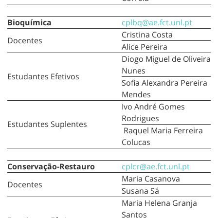
Bioquímica
cplbq@ae.fct.unl.pt
Cristina Costa
Docentes
Alice Pereira
Diogo Miguel de Oliveira
Nunes
Estudantes Efetivos
Sofia Alexandra Pereira
Mendes
Ivo André Gomes
Rodrigues
Estudantes Suplentes
Raquel Maria Ferreira
Colucas
Conservação-Restauro
cplcr@ae.fct.unl.pt
Maria Casanova
Docentes
Susana Sá
Maria Helena Granja
Santos