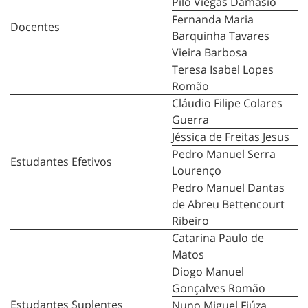
Piló Viegas Damásio
Fernanda Maria
Docentes
Barquinha Tavares
Vieira Barbosa
Teresa Isabel Lopes
Romão
Cláudio Filipe Colares
Guerra
Jéssica de Freitas Jesus
Pedro Manuel Serra
Estudantes Efetivos
Lourenço
Pedro Manuel Dantas
de Abreu Bettencourt
Ribeiro
Catarina Paulo de
Matos
Diogo Manuel
Gonçalves Romão
Estudantes Suplentes
Nuno Miguel Fiúza