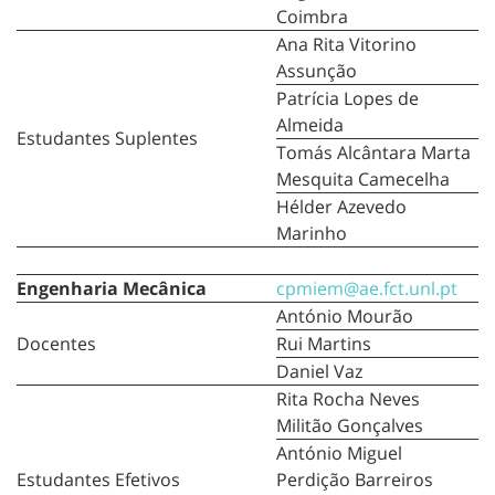
Coimbra
Ana Rita Vitorino
Assunção
Patrícia Lopes de
Almeida
Estudantes Suplentes
Tomás Alcântara Marta
Mesquita Camecelha
Hélder Azevedo
Marinho
Engenharia Mecânica
cpmiem@ae.fct.unl.pt
António Mourão
Docentes
Rui Martins
Daniel Vaz
Rita Rocha Neves
Militão Gonçalves
António Miguel
Estudantes Efetivos
Perdição Barreiros