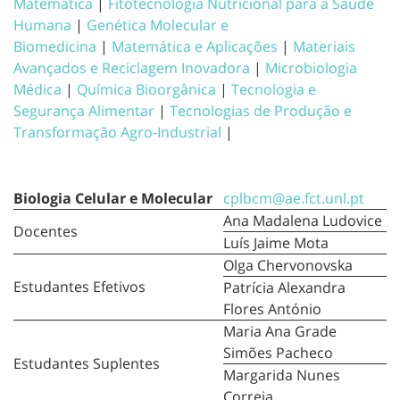
Matemática
|
Fitotecnologia Nutricional para a Saúde
Humana
|
Genética Molecular e
Biomedicina
|
Matemática e Aplicações
|
Materiais
Avançados e Reciclagem Inovadora
|
Microbiologia
Médica
|
Química Bioorgânica
|
Tecnologia e
Segurança Alimentar
|
Tecnologias de Produção e
Transformação Agro-Industrial
|
Biologia Celular e Molecular
cplbcm@ae.fct.unl.pt
Ana Madalena Ludovice
Docentes
Luís Jaime Mota
Olga Chervonovska
Estudantes Efetivos
Patrícia Alexandra
Flores António
Maria Ana Grade
Simões Pacheco
Estudantes Suplentes
Margarida Nunes
Correia