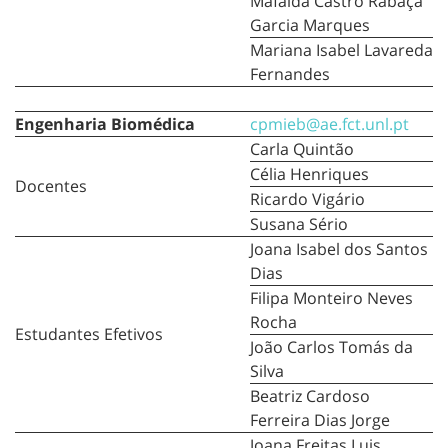
Mafalda Castro Rabaça
Garcia Marques
Mariana Isabel Lavareda
Fernandes
Engenharia Biomédica
cpmieb@ae.fct.unl.pt
Carla Quintão
Célia Henriques
Docentes
Ricardo Vigário
Susana Sério
Joana Isabel dos Santos
Dias
Filipa Monteiro Neves
Rocha
Estudantes Efetivos
João Carlos Tomás da
Silva
Beatriz Cardoso
Ferreira Dias Jorge
Joana Freitas Luis