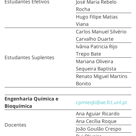
Estudantes Efetivos
José Maria Rebelo
Rocha
Hugo Filipe Matias
Viana
Carlos Manuel Silvério
Carvalho Duarte
Ivânia Patricia Rijo
Trepo Bate
Estudantes Suplentes
Mariana Oliveira
Sequeira Baptista
Renato Miguel Martins
Bonito
Engenharia Química e
cpmieqb@ae.fct.unl.pt
Bioquímica
Ana Aguiar Ricardo
Ana Cecília Roque
Docentes
João Goulão Crespo