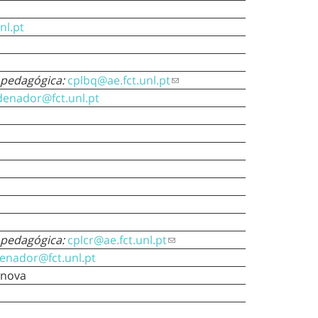
nl.pt
 pedagógica
:
cplbq@ae.fct.unl.pt
denador@fct.unl.pt
a
 pedagógica:
cplcr@ae.fct.unl.pt
denador@fct.unl.pt
anova