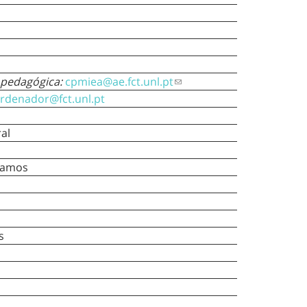
 pedagógica:
cpmiea@ae.fct.unl.pt
rdenador@fct.unl.pt
al
Ramos
s