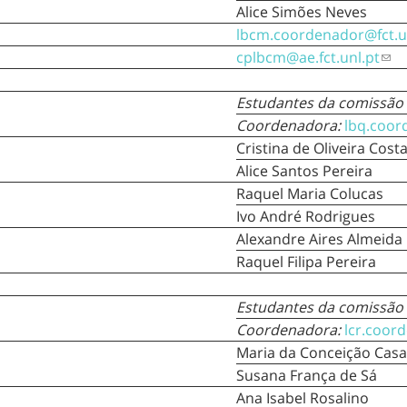
Alice Simões Neves
lbcm.coordenador@fct.u
cplbcm@ae.fct.unl.pt
Estudantes da comissão
Coordenadora:
lbq.coor
Cristina de Oliveira Cost
Alice Santos Pereira
Raquel Maria Colucas
Ivo André Rodrigues
Alexandre Aires Almeida
Raquel Filipa Pereira
Estudantes da comissão
Coordenadora:
lcr.coor
Maria da Conceição Cas
Susana França de Sá
Ana Isabel Rosalino