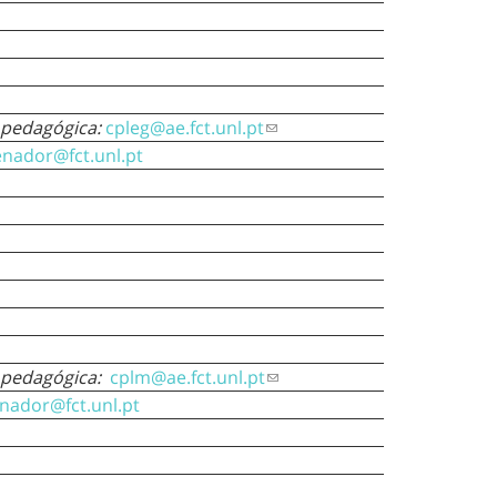
 pedagógica:
cpleg@ae.fct.unl.pt
enador@fct.unl.pt
 pedagógica:
cplm@ae.fct.unl.pt
nador@fct.unl.pt