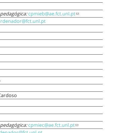
 pedagógica:
cpmieb@ae.fct.unl.pt
rdenador@fct.unl.pt
o
Cardoso
 pedagógica:
cpmiec@ae.fct.unl.pt
denador@fct.unl.pt