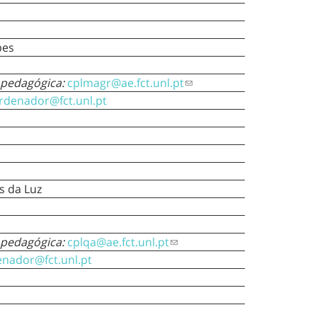
pes
 pedagógica:
cplmagr@ae.fct.unl.pt
rdenador@fct.unl.pt
s da Luz
 pedagógica:
cplqa@ae.fct.unl.pt
enador@fct.unl.pt