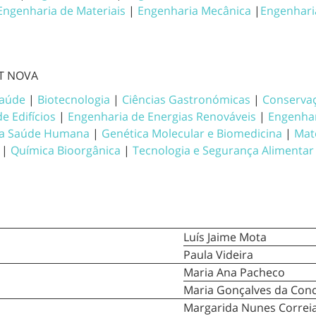
Engenharia de Materiais
|
Engenharia Mecânica
|
Engenhari
CT NOVA
Saúde
|
Biotecnologia
|
Ciências Gastronómicas
|
Conservaç
de Edifícios
|
Engenharia de Energias Renováveis
|
Engenhar
a a Saúde Humana
|
Genética Molecular e Biomedicina
|
Mat
|
Química Bioorgânica
|
Tecnologia e Segurança Alimentar
Luís Jaime Mota
Paula Videira
Maria Ana Pacheco
Maria Gonçalves da Con
Margarida Nunes Correi