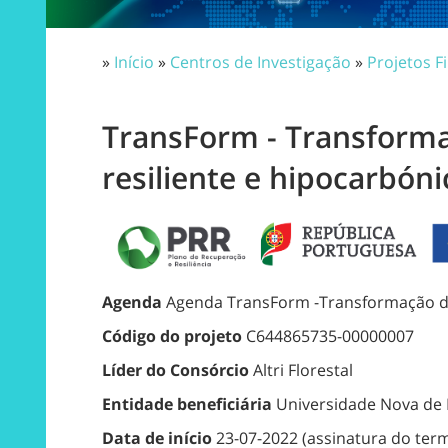
»
Início
»
Centros de Investigação
»
Projetos F
TransForm - Transformaç
resiliente e hipocarbóni
Agenda
Agenda TransForm -Transformação digi
Código do projeto
C644865735-00000007
Líder do Consórcio
Altri Florestal
Entidade beneficiária
Universidade Nova de L
Data de início
23-07-2022 (assinatura do term