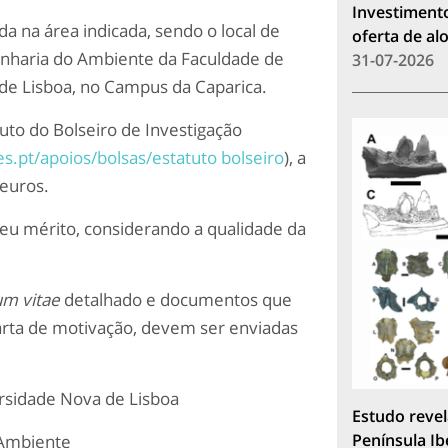
Investimento
da na área indicada, sendo o local de
oferta de a
enharia do Ambiente da Faculdade de
31-07-2026
 de Lisboa, no Campus da Caparica.
tuto do Bolseiro de Investigação
tes.pt/apoios/bolsas/estatuto bolseiro
), a
euros.
seu mérito, considerando a qualidade da
um vitae
detalhado e documentos que
rta de motivação, devem ser enviadas
ersidade Nova de Lisboa
Estudo revel
Península Ib
 Ambiente