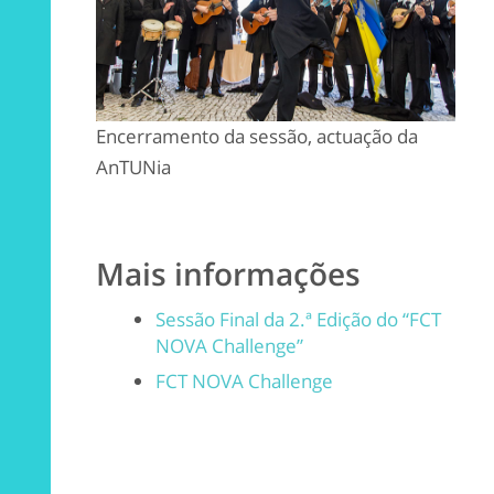
Encerramento da sessão, actuação da
AnTUNia
Mais informações
Sessão Final da 2.ª Edição do “FCT
NOVA Challenge”
FCT NOVA Challenge