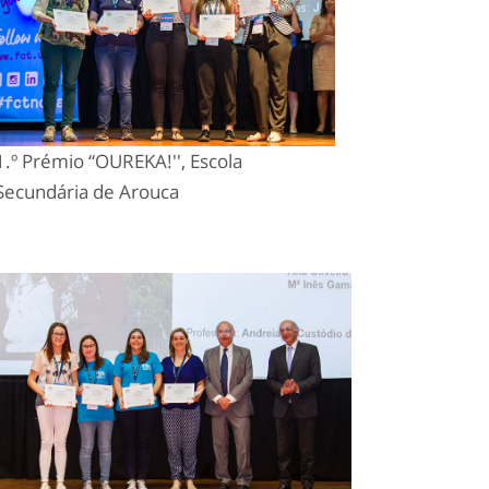
1.º Prémio “OUREKA!'', Escola
Secundária de Arouca