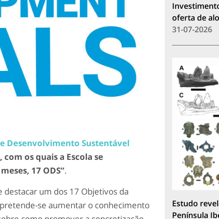
Investimento
oferta de a
31-07-2026
de Desenvolvimento Sustentável
, com os quais a Escola se
 meses, 17 ODS”
.
s e destacar um dos 17 Objetivos da
Estudo revel
 pretende-se aumentar o conhecimento
Península Ib
sobre como promover a concretização