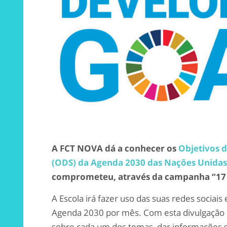
A FCT NOVA dá a conhecer os
Objetivos 
(ODS) da Agenda 2030 das Nações Unidas
comprometeu, através da campanha “17
A Escola irá fazer uso das suas redes sociai
Agenda 2030 por mês. Com esta divulgação
sobre cada um dos temas, dar informações 